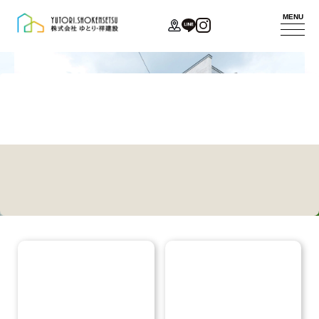
最新情報
MENU
代表あいさつ
コンセプト
新築
お問い合わせ
会社概要
家づくり
リフォーム
モデルハウス
アクセス
サービスポリ
法人
イベント
スタッフ紹介
シー
不動産
ニュース
ZEHへの取り
施工事例
組み
お客様の声