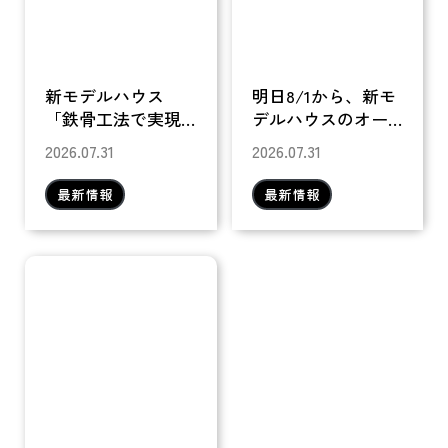
Instagram
公式LINE
新モデルハウス
明日8/1から、新モ
「鉄骨工法で実現
デルハウスのオー
する、安心と安全
プンイベント！
2026.07.31
2026.07.31
の耐震住宅」
最新情報
最新情報