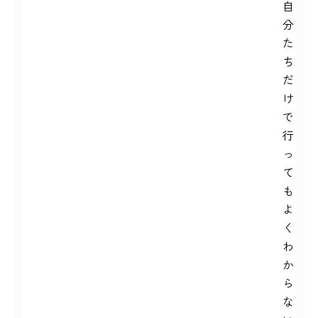
自
分
た
ち
だ
け
で
行
っ
て
も
よ
く
わ
か
ら
な