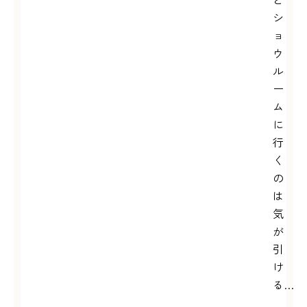
シ
ョ
ウ
ル
ー
ム
に
行
く
の
は
気
が
引
け
る…