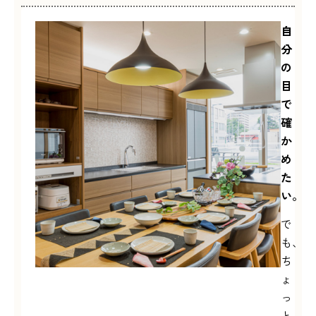
自
分
の
目
で
確
か
め
た
い。
で
も、
ち
ょ
っ
と