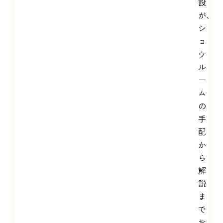
設
が、
シ
ョ
ウ
ル
ー
ム
の
手
配
か
ら
解
説
ま
で
お