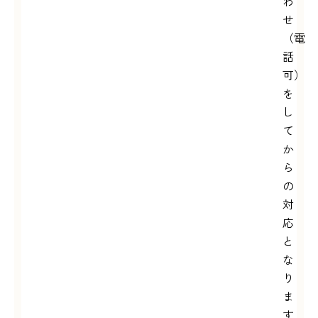
わ
せ
（電
話
可）
を
し
て
か
ら
の
対
応
と
な
り
ま
す