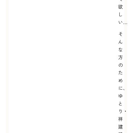
欲
し
い…
そ
ん
な
方
の
た
め
に、
ゆ
と
り・
祥
建