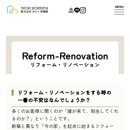
MENU
代表あいさつ
コンセプト
新築
お問い合わせ
Reform-Renovation
会社概要
家づくり
リフォーム
モデルハウス
リフォーム・リノベーション
アクセス
サービスポリ
法人
イベント
スタッフ紹介
シー
不動産
ニュース
リフォーム・リノベーションをする時の
一番の不安はなんでしょうか？
ZEHへの取り
施工事例
多くのお客様に聞くのが「誰が来て、担当してくれ
るのか？」ということです。
組み
お客様の声
新築と異なり「今の家」を起点に始まるリフォー