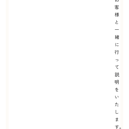
客
様
と
一
緒
に
行
っ
て
説
明
を
い
た
し
ま
す。