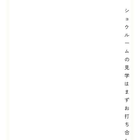
シ
ョ
ウ
ル
ー
ム
の
見
学
は
ま
ず
お
打
ち
合