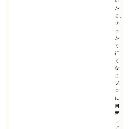
い
か
ら、
せ
っ
か
く
行
く
な
ら
プ
ロ
に
同
席
し
て