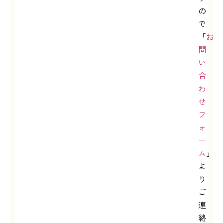
の
で
「
お
問
い
合
わ
せ
フ
ォ
ー
ム
」
よ
り
ご
連
絡