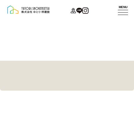
MENU
代表あいさつ
コンセプト
新築
お問い合わせ
会社概要
家づくり
リフォーム
モデルハウス
アクセス
サービスポリ
法人
イベント
スタッフ紹介
シー
不動産
ニュース
ZEHへの取り
施工事例
組み
お客様の声